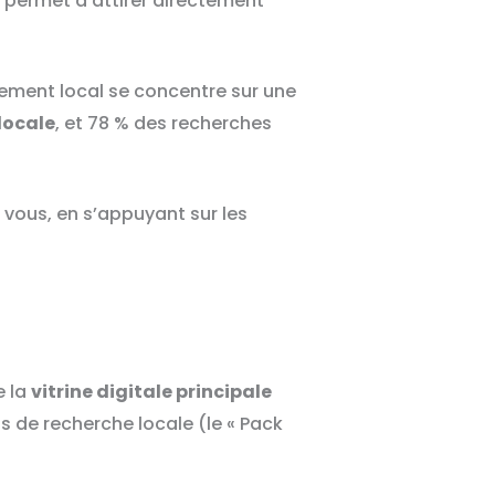
il permet d’attirer directement
cement local se concentre sur une
locale
, et 78 % des recherches
z vous, en s’appuyant sur les
e la
vitrine digitale principale
s de recherche locale (le « Pack