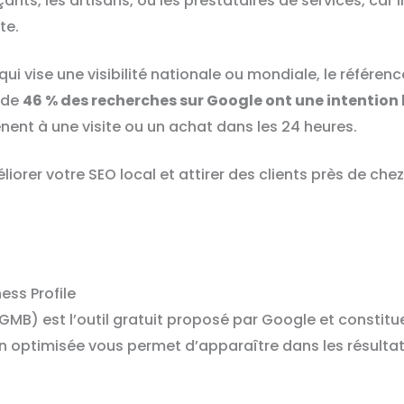
nts, les artisans, ou les prestataires de services, car 
te.
i vise une visibilité nationale ou mondiale, le référen
 de
46 % des recherches sur Google ont une intention 
nent à une visite ou un achat dans les 24 heures.
liorer votre SEO local et attirer des clients près de che
ess Profile
GMB) est l’outil gratuit proposé par Google et constitu
en optimisée vous permet d’apparaître dans les résultat