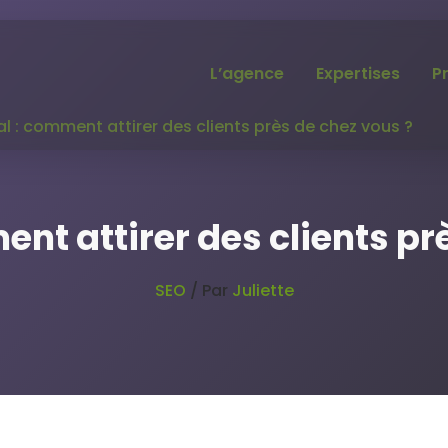
L’agence
Expertises
P
al : comment attirer des clients près de chez vous ?
ent attirer des clients pr
SEO
/ Par
Juliette