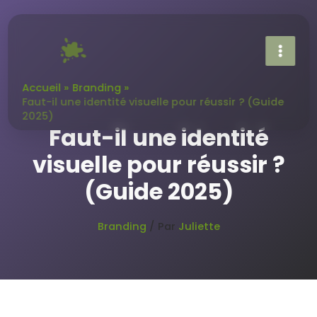
Aller
au
contenu
Accueil
Branding
Faut-il une identité visuelle pour réussir ? (Guide
2025)
Faut-il une identité
visuelle pour réussir ?
(Guide 2025)
Branding
/ Par
Juliette